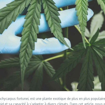
hycarpus fortunei, est une plante exotique de plus en plus populaire
roid et sa capacité à s’adapter à divers climats. Dans cet article, nous