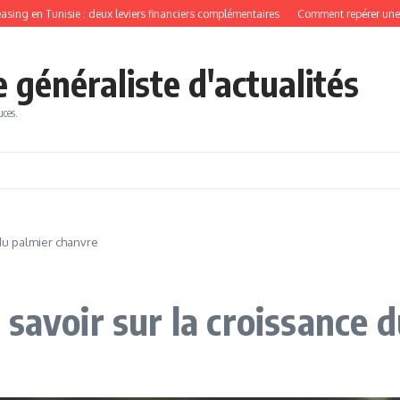
en Tunisie : deux leviers financiers complémentaires
Comment repérer une voiture
généraliste d'actualités
uces.
du palmier chanvre
savoir sur la croissance 