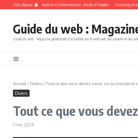
Aller au contenu
Hot News
ecouvrement de créances à l’international : mode d’emploi
Factoring et leasing 
Guide du web : Magazine 
Guide du web : Magazine généraliste d'actualités sur le web avec des conseils et des ast
Accueil
/
Divers
/
Tout ce que vous devez savoir sur la croissance 
Divers
Tout ce que vous devez 
1 mai 2024