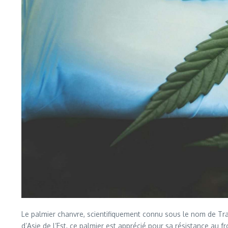
Le palmier chanvre, scientifiquement connu sous le nom de Trac
d’Asie de l’Est, ce palmier est apprécié pour sa résistance au f