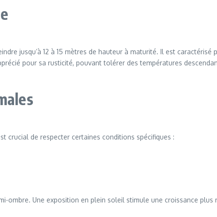
re
ndre jusqu’à 12 à 15 mètres de hauteur à maturité. Il est caractérisé 
précié pour sa rusticité, pouvant tolérer des températures descendant j
males
t crucial de respecter certaines conditions spécifiques :
 mi-ombre. Une exposition en plein soleil stimule une croissance plus