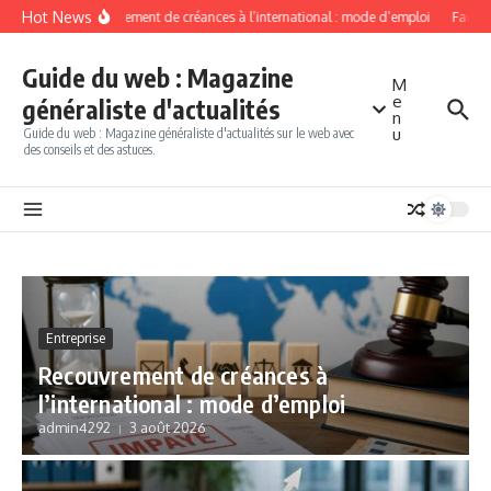
Aller au contenu
Hot News
Recouvrement de créances à l’international : mode d’emploi
Factori
Guide du web : Magazine
M
e
généraliste d'actualités
n
u
Guide du web : Magazine généraliste d'actualités sur le web avec
des conseils et des astuces.
Entreprise
Recouvrement de créances à
l’international : mode d’emploi
admin4292
3 août 2026