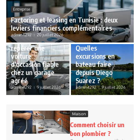
Entreprise
Factoring et leasing en Tunisie : deux
leviers financiers complémentaires
Automobile
admin4292
20 juillet 2026
Voyage
Comment
repérer une
Quelles
voiture
excursions en
d’occasion fiable
bateau faire
chez un garage
depuis Diego
agréé
Suarez ?
admin4292
9 juillet 2026
admin4292
9 juillet 2026
Maison
Comment choisir un
bon plombier ?