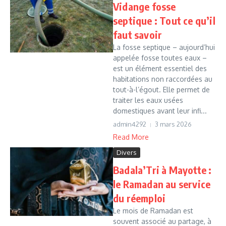
Vidange fosse
septique : Tout ce qu’il
faut savoir
La fosse septique – aujourd’hui
appelée fosse toutes eaux –
est un élément essentiel des
habitations non raccordées au
tout-à-l’égout. Elle permet de
traiter les eaux usées
domestiques avant leur infi...
admin4292
3 mars 2026
Read More
Divers
Badala’Tri à Mayotte :
le Ramadan au service
du réemploi
Le mois de Ramadan est
souvent associé au partage, à