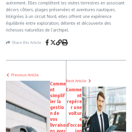
autrement. Elles complètent les visites terrestres en associant
décors côtiers, plages préservées et aventures nautiques.
Intégrées à un circuit Nord, elles offrent une expérience
équilibrée entre exploration, détente et découverte des
richesses naturelles de l’archipel.
Share this Article
Previous Article
Next Article
Comme
nt
Comme
simplif
nt
ier la
repére
gestio
r une
n de
voitur
vos
e
livraiso
d’occas
ns avec
ion