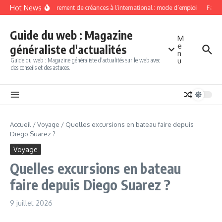
Aller au contenu
Hot News
Recouvrement de créances à l’international : mode d’emploi
Factor
Guide du web : Magazine
M
e
généraliste d'actualités
n
u
Guide du web : Magazine généraliste d'actualités sur le web avec
des conseils et des astuces.
Accueil
/
Voyage
/
Quelles excursions en bateau faire depuis
Diego Suarez ?
Voyage
Quelles excursions en bateau
faire depuis Diego Suarez ?
9 juillet 2026