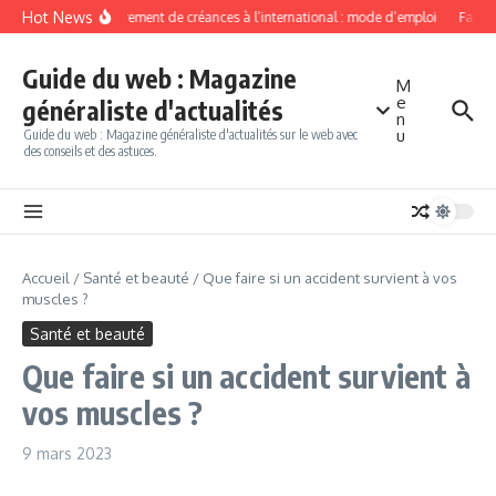
Aller au contenu
Hot News
Recouvrement de créances à l’international : mode d’emploi
Factori
Guide du web : Magazine
M
e
généraliste d'actualités
n
u
Guide du web : Magazine généraliste d'actualités sur le web avec
des conseils et des astuces.
Accueil
/
Santé et beauté
/
Que faire si un accident survient à vos
muscles ?
Santé et beauté
Que faire si un accident survient à
vos muscles ?
9 mars 2023