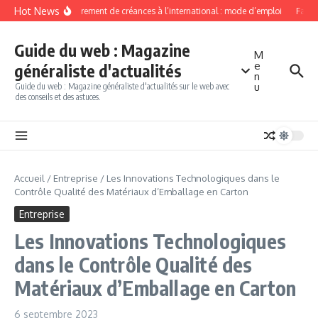
Aller au contenu
Hot News
Recouvrement de créances à l’international : mode d’emploi
Factor
Guide du web : Magazine
M
e
généraliste d'actualités
n
u
Guide du web : Magazine généraliste d'actualités sur le web avec
des conseils et des astuces.
Accueil
/
Entreprise
/
Les Innovations Technologiques dans le
Contrôle Qualité des Matériaux d’Emballage en Carton
Entreprise
Les Innovations Technologiques
dans le Contrôle Qualité des
Matériaux d’Emballage en Carton
6 septembre 2023