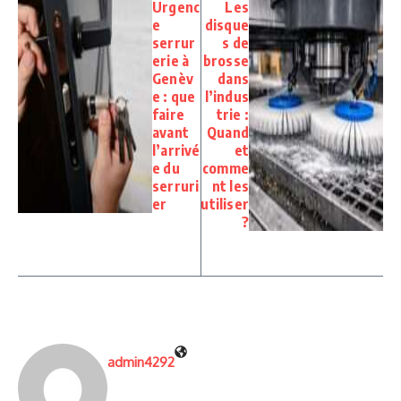
Urgenc
Les
e
disque
serrur
s de
erie à
brosse
Genèv
dans
e : que
l’indus
faire
trie :
avant
Quand
l’arrivé
et
e du
comme
serruri
nt les
er
utiliser
?
admin4292