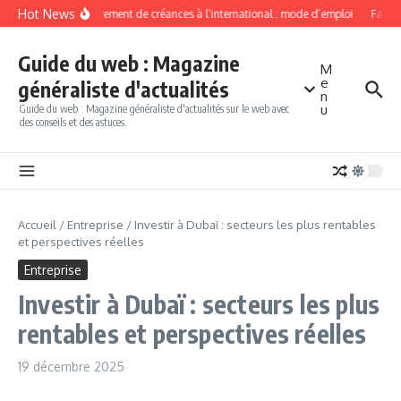
Aller au contenu
Hot News
Recouvrement de créances à l’international : mode d’emploi
Factori
Guide du web : Magazine
M
e
généraliste d'actualités
n
u
Guide du web : Magazine généraliste d'actualités sur le web avec
des conseils et des astuces.
Accueil
/
Entreprise
/
Investir à Dubaï : secteurs les plus rentables
et perspectives réelles
Entreprise
Investir à Dubaï : secteurs les plus
rentables et perspectives réelles
19 décembre 2025