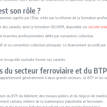
st son rôle ?
smes agréés par l’État, créés par la réforme de la formation profes
ue des salariés, dont la formation SECUFER, disponible sur
secufer.onli
 branches professionnelles défini par convention collective.
et sa convention collective principale. Le financement accordé par l
re lorsqu’elle souhaite former ses salariés.
 du secteur ferroviaire et du BTP
ppartiennent généralement à deux grands secteurs : le BTP et les ser
ises du BTP, du bâtiment, des travaux publics et du négoce de matéri
ment certains métiers de la maintenance industrielle et ferroviaire.
ie et des bureaux d’études travaillant sur des projets ferroviaires.