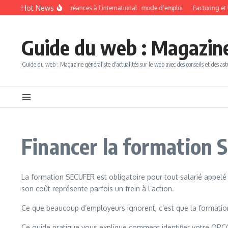
Aller au contenu
Hot News
Recouvrement de créances à l’international : mode d’emploi
Factoring et le
Guide du web : Magazine 
Guide du web : Magazine généraliste d'actualités sur le web avec des conseils et des ast
Financer la formation 
La formation SECUFER est obligatoire pour tout salarié appelé 
son coût représente parfois un frein à l’action.
Ce que beaucoup d’employeurs ignorent, c’est que la formation
Ce guide pratique vous explique comment identifier votre OPCO