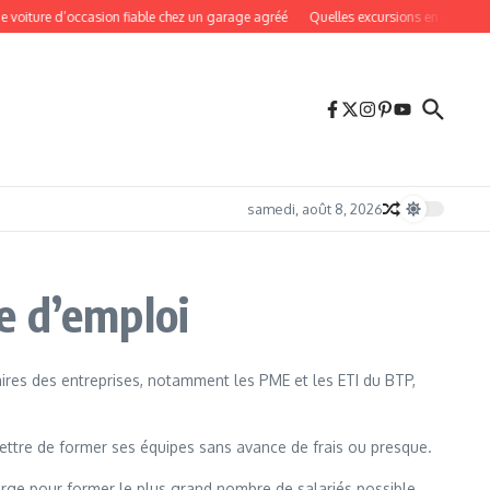
oiture d’occasion fiable chez un garage agréé
Quelles excursions en bateau fai
samedi, août 8, 2026
e d’emploi
aires des entreprises, notamment les PME et les ETI du BTP,
ettre de former ses équipes sans avance de frais ou presque.
arge pour former le plus grand nombre de salariés possible.