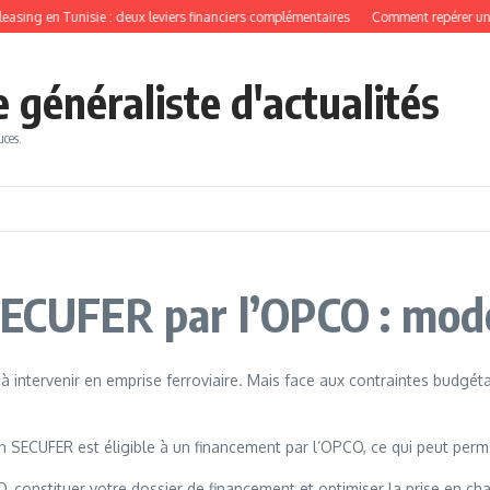
asing en Tunisie : deux leviers financiers complémentaires
Comment repérer une v
généraliste d'actualités
uces.
SECUFER par l’OPCO : mod
à intervenir en emprise ferroviaire. Mais face aux contraintes budgét
 SECUFER est éligible à un financement par l’OPCO, ce qui peut perm
, constituer votre dossier de financement et optimiser la prise en ch