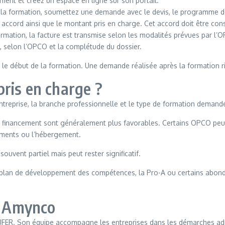
ent et créez un espace en ligne sur son portail.
 la formation, soumettez une demande avec le devis, le programme de
accord ainsi que le montant pris en charge. Cet accord doit être cons
ormation, la facture est transmise selon les modalités prévues par l’O
 selon l’OPCO et la complétude du dossier.
 le début de la formation. Une demande réalisée après la formation ri
ris en charge ?
’entreprise, la branche professionnelle et le type de formation demand
de financement sont généralement plus favorables. Certains OPCO peuv
ements ou l’hébergement.
ouvent partiel mais peut rester significatif.
: le plan de développement des compétences, la Pro-A ou certains abo
u Amynco
UFER. Son équipe accompagne les entreprises dans les démarches adm